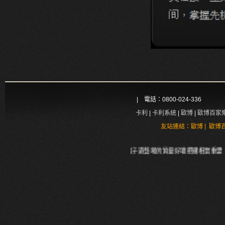
太陽城遊戲簡介 目前最
| 電話：0800-024-336
卡利
|
卡利系統
|
歐博
|
歐博百家
|
友站連結：
歐博
歐博
遊藝場遍佈大大小小的城鎮的今天，電子遊藝場的質量好壞把關相當重要，歡迎到放